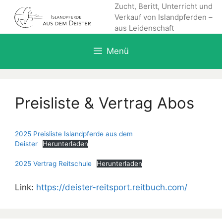
Zum
Zucht, Beritt, Unterricht und
Verkauf von Islandpferden –
Inhalt
aus Leidenschaft
springen
Menü
Preisliste & Vertrag Abos
2025 Preisliste Islandpferde aus dem
Deister
Herunterladen
2025 Vertrag Reitschule
Herunterladen
Link:
https://deister-reitsport.reitbuch.com/